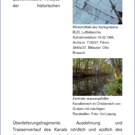
der historischen
Winterluftbild des Karlsgrabens.
BLfD, Luftbildarchiv,
Aufnahmedatum 19.02.1985,
Archivnr. 7130/27, Filmnr.
3840a/37, Bildautor: Otto
Braasch.
Zentraler wassergefüllter
Kanalbereich im Ortsbereich von
Graben mit mächtigen
Randwällen. Foto: Uni Leipzig.
Überlieferungsfragmente. Ausdehnung und
Trassenverlauf des Kanals nördlich und südlich des