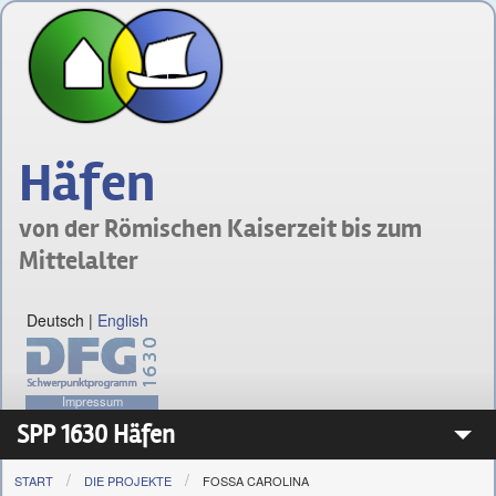
Häfen
von der Römischen Kaiserzeit bis zum
Mittelalter
Deutsch
|
English
Impressum
SPP 1630 Häfen
START
DIE PROJEKTE
FOSSA CAROLINA
Das Schwerpunktprogramm 1630