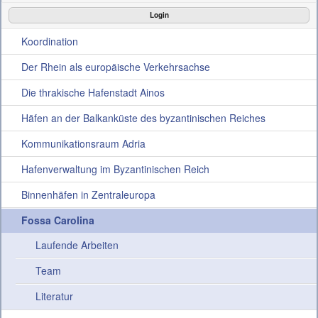
Login
Die Projekte
Koordination
Aktuelles
Der Rhein als europäische Verkehrsachse
Die thrakische Hafenstadt Ainos
Konferenz
Häfen an der Balkanküste des byzantinischen Reiches
Interner Bereich
Kommunikationsraum Adria
Hafenverwaltung im Byzantinischen Reich
Binnenhäfen in Zentraleuropa
Fossa Carolina
Laufende Arbeiten
Team
Literatur