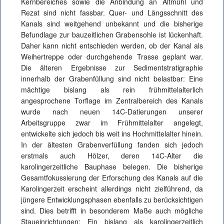
Kernbereiches sowie die Anbindung an Altmühl und
Rezat sind nicht fassbar. Quer- und Längsschnitt des
Kanals sind weitgehend unbekannt und die bisherige
Befundlage zur bauzeitlichen Grabensohle ist lückenhaft.
Daher kann nicht entschieden werden, ob der Kanal als
Weihertreppe oder durchgehende Trasse geplant war.
Die älteren Ergebnisse zur Sedimentstratigraphie
innerhalb der Grabenfüllung sind nicht belastbar: Eine
mächtige bislang als rein frühmittelalterlich
angesprochene Torflage im Zentralbereich des Kanals
wurde nach neuen 14C-Datierungen unserer
Arbeitsgruppe zwar im Frühmittelalter angelegt,
entwickelte sich jedoch bis weit ins Hochmittelalter hinein.
In der ältesten Grabenverfüllung fanden sich jedoch
erstmals auch Hölzer, deren 14C-Alter die
karolingerzeitliche Bauphase belegen. Die bisherige
Gesamtfokussierung der Erforschung des Kanals auf die
Karolingerzeit erscheint allerdings nicht zielführend, da
jüngere Entwicklungsphasen ebenfalls zu berücksichtigen
sind. Dies betrifft in besonderem Maße auch mögliche
Staueinrichtungen: Ein bislang als karolingerzeitlich