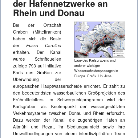
der Hafennetzwerke an
Rhein und Donau
Bei der Ortschaft
Graben (Mittelfranken)
haben sich die Reste
der
Fossa Carolina
erhalten. Der Kanal
wurde Schriftquellen
Lage des Karlsgrabens und
zufolge 793 auf Initiative
anderer wichtiger
Wasserscheidenpassagen in
Karls des Großen zur
Europa. Grafik: Uni Jena.
Überwindung der
europäischen Hauptwasserscheide errichtet. Er zählt zu
den bedeutendsten wasserbaulichen Großprojekten des
Frühmittelalters. Im Schwerpunktprogramm wird der
Karlsgraben als Knotenpunkt der wassergestützten
Verkehrssysteme zwischen Donau und Rhein erforscht.
Dazu werden der Kanal, die zugehörigen Häfen an
Altmühl und Rezat, ihr Siedlungsumfeld sowie ihre
Umweltbedingungen von einem interdisziplinären Team