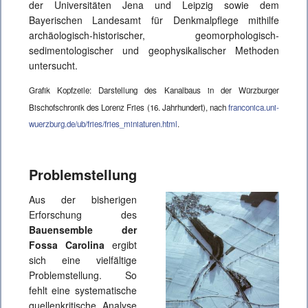
der Universitäten Jena und Leipzig sowie dem
Bayerischen Landesamt für Denkmalpflege mithilfe
archäologisch-historischer, geomorphologisch-
sedimentologischer und geophysikalischer Methoden
untersucht.
Grafik Kopfzeile: Darstellung des Kanalbaus in der Würzburger
Bischofschronik des Lorenz Fries (16. Jahrhundert), nach
franconica.uni-
wuerzburg.de/ub/fries/fries_miniaturen.html
.
Problemstellung
Aus der bisherigen
Erforschung des
Bauensemble der
Fossa Carolina
ergibt
sich eine vielfältige
Problemstellung. So
fehlt eine systematische
quellenkritische Analyse