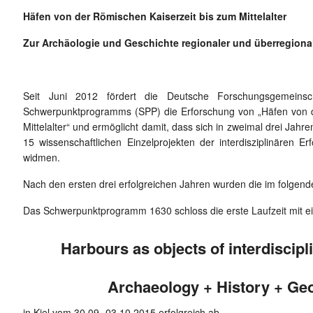
Häfen von der Römischen Kaiserzeit bis zum Mittelalter
Zur Archäologie und Geschichte regionaler und überregiona
Seit Juni 2012 fördert die Deutsche Forschungsgemein
Schwerpunktprogramms (SPP) die Erforschung von „Häfen von d
Mittelalter“ und ermöglicht damit, dass sich in zweimal drei Jahr
15 wissenschaftlichen Einzelprojekten der interdisziplinären
widmen.
Nach den ersten drei erfolgreichen Jahren wurden die im folgend
Das Schwerpunktprogramm 1630 schloss die erste Laufzeit mit ei
Harbours as objects of interdiscipl
Archaeology + History + Ge
in Kiel vom 30.09.-03.10.2015 erfolgreich ab.