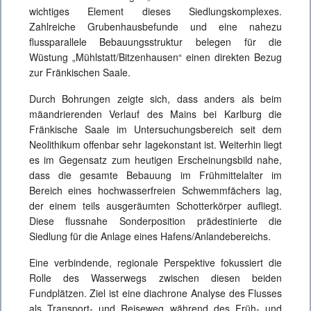
wichtiges Element dieses Siedlungskomplexes.
Zahlreiche Grubenhausbefunde und eine nahezu
flussparallele Bebauungsstruktur belegen für die
Wüstung „Mühlstatt/Bitzenhausen“ einen direkten Bezug
zur Fränkischen Saale.
Durch Bohrungen zeigte sich, dass anders als beim
mäandrierenden Verlauf des Mains bei Karlburg die
Fränkische Saale im Untersuchungsbereich seit dem
Neolithikum offenbar sehr lagekonstant ist. Weiterhin liegt
es im Gegensatz zum heutigen Erscheinungsbild nahe,
dass die gesamte Bebauung im Frühmittelalter im
Bereich eines hochwasserfreien Schwemmfächers lag,
der einem teils ausgeräumten Schotterkörper aufliegt.
Diese flussnahe Sonderposition prädestinierte die
Siedlung für die Anlage eines Hafens/Anlandebereichs.
Eine verbindende, regionale Perspektive fokussiert die
Rolle des Wasserwegs zwischen diesen beiden
Fundplätzen. Ziel ist eine diachrone Analyse des Flusses
als Transport- und Reiseweg während des Früh- und