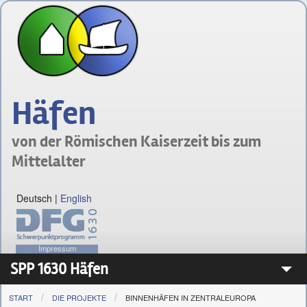
Häfen
von der Römischen Kaiserzeit bis zum
Mittelalter
Deutsch
|
English
Impressum
SPP 1630 Häfen
START
DIE PROJEKTE
BINNENHÄFEN IN ZENTRALEUROPA
Das Schwerpunktprogramm 1630