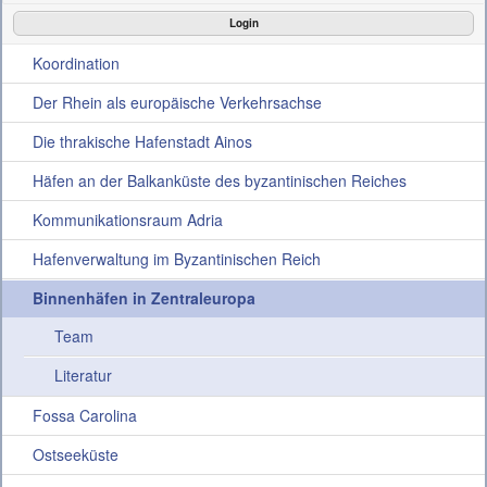
Login
Die Projekte
Koordination
Aktuelles
Der Rhein als europäische Verkehrsachse
Die thrakische Hafenstadt Ainos
Konferenz
Häfen an der Balkanküste des byzantinischen Reiches
Interner Bereich
Kommunikationsraum Adria
Hafenverwaltung im Byzantinischen Reich
Binnenhäfen in Zentraleuropa
Team
Literatur
Fossa Carolina
Ostseeküste