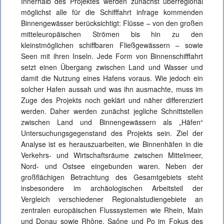
Innerhalb des Projektes werden zunächst überregional
möglichst alle für die Schifffahrt infrage kommenden
Binnengewässer berücksichtigt: Flüsse – von den großen
mitteleuropäischen Strömen bis hin zu den
kleinstmöglichen schiffbaren Fließgewässern – sowie
Seen mit ihren Inseln. Jede Form von Binnenschifffahrt
setzt einen Übergang zwischen Land und Wasser und
damit die Nutzung eines Hafens voraus. Wie jedoch ein
solcher Hafen aussah und was ihn ausmachte, muss im
Zuge des Projekts noch geklärt und näher differenziert
werden. Daher werden zunächst jegliche Schnittstellen
zwischen Land und Binnengewässern als „Häfen“
Untersuchungsgegenstand des Projekts sein. Ziel der
Analyse ist es herauszuarbeiten, wie Binnenhäfen in die
Verkehrs- und Wirtschaftsräume zwischen Mittelmeer,
Nord- und Ostsee eingebunden waren. Neben der
großflächigen Betrachtung des Gesamtgebiets steht
insbesondere im archäologischen Arbeitsteil der
Vergleich verschiedener Regionalstudiengebiete an
zentralen europäischen Flusssystemen wie Rhein, Main
und Donau sowie Rhône, Saône und Po im Fokus des