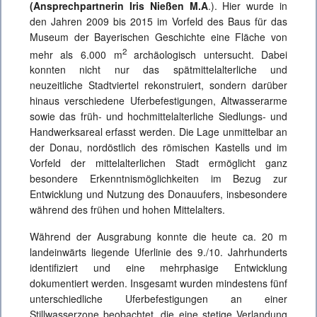
(Ansprechpartnerin Iris Nießen M.A
.). Hier wurde in
den Jahren 2009 bis 2015 im Vorfeld des Baus für das
Museum der Bayerischen Geschichte eine Fläche von
2
mehr als 6.000 m
archäologisch untersucht. Dabei
konnten nicht nur das spätmittelalterliche und
neuzeitliche Stadtviertel rekonstruiert, sondern darüber
hinaus verschiedene Uferbefestigungen, Altwasserarme
sowie das früh- und hochmittelalterliche Siedlungs- und
Handwerksareal erfasst werden. Die Lage unmittelbar an
der Donau, nordöstlich des römischen Kastells und im
Vorfeld der mittelalterlichen Stadt ermöglicht ganz
besondere Erkenntnismöglichkeiten im Bezug zur
Entwicklung und Nutzung des Donauufers, insbesondere
während des frühen und hohen Mittelalters.
Während der Ausgrabung konnte die heute ca. 20 m
landeinwärts liegende Uferlinie des 9./10. Jahrhunderts
identifiziert und eine mehrphasige Entwicklung
dokumentiert werden. Insgesamt wurden mindestens fünf
unterschiedliche Uferbefestigungen an einer
Stillwasserzone beobachtet, die eine stetige Verlandung