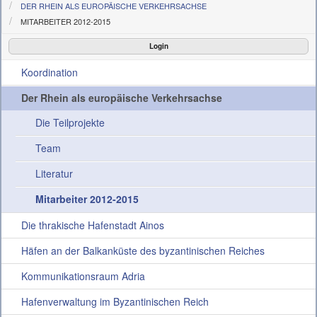
DER RHEIN ALS EUROPÄISCHE VERKEHRSACHSE
MITARBEITER 2012-2015
Die Projekte
Login
Aktuelles
Koordination
Konferenz
Der Rhein als europäische Verkehrsachse
Die Teilprojekte
Interner Bereich
Team
Literatur
Mitarbeiter 2012-2015
Die thrakische Hafenstadt Ainos
Häfen an der Balkanküste des byzantinischen Reiches
Kommunikationsraum Adria
Hafenverwaltung im Byzantinischen Reich